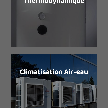
Thermodynamique
La production de l’eau chaude est une
dépense énergétique importante pour
une famille. Baisser la consommation
d’énergie du chauffe-eau, c’est faire
baisser les factures !
Climatisation Air-eau
La pompe à chaleur Air-Eau est un
système de chauffage très économe
vous permettant de gagner en confort
tout en réalisant de grandes
économies d’énergie.