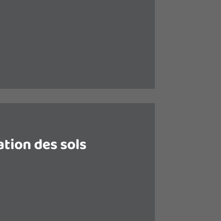
ison laissent passer le froid : ils
sont mal isolés.
façade est l’occasion de mettre en
n thermique par l’extérieur (ITE).
ation des sols
é, c’est jusqu’à 15% de chaleur
 si ce n’est pas la zone où la
eur est la plus importante, le sol
 dans le ressenti du froid.