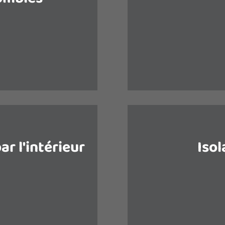
Les murs de votre ma
ugmenter, l’isolation
rtie par rapport à
La rénovation de la 
on de l’habitat.
place une isolatio
r l'intérieur
Isol
de perte de chaleur,
Un sol bien isol
ils permettent de
préservée. Même
aisser la facture de
déperdition de chal
joue beaucoup