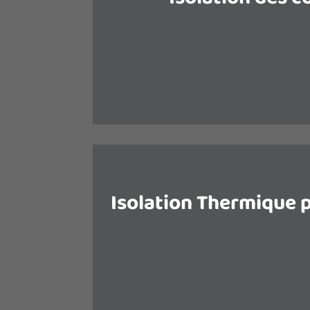
Le prix de l’énergie ne cessant d’a
des combles est rapidement amo
d’autres travaux d’améliorati
Isolation Thermique pa
Les murs sont la deuxième source 
après la toiture. Bien isolés, 
conserver la chaleur et de faire b
chauffage.