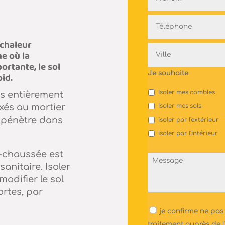
Téléphone
*
 chaleur
Adresse
ne où la
*
ortante, le sol
Je souhaite
id.
Isoler mes combles
rs entièrement
ixés au mortier
Isoler mes sols
ne pénètre dans
isoler par l'extérieur
isoler par l'intérieur
de-chaussée est
Message
anitaire. Isoler
modifier le sol
ortes, par
NB
je confirme ne pas
traitement auprès de