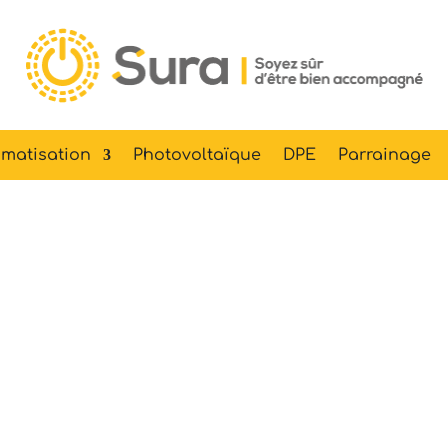
matisation
Photovoltaïque
DPE
Parrainage
olation des s