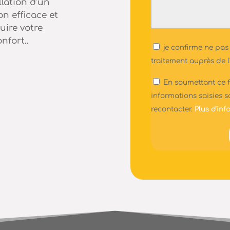
lation d’un
on efficace et
uire votre
nfort..
NB
je confirme ne pas
*
traitement auprès de
RGPD
En soumettant ce f
*
informations saisies s
recontacter.
Plus d'info