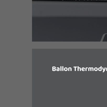
La climatisation air-air, ou pompe 
vous permet, en fonction de vos be
votre habitat ou bien de 
Ballon Thermod
La production de l’eau chaude
énergétique importante pour une 
consommation d’énergie du chauf
baisser les factur