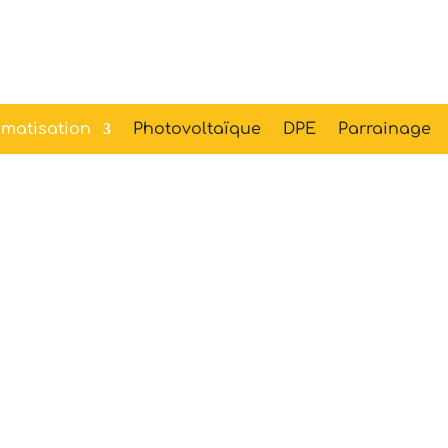
matisation
Photovoltaïque
DPE
Parrainage
ge et Clima