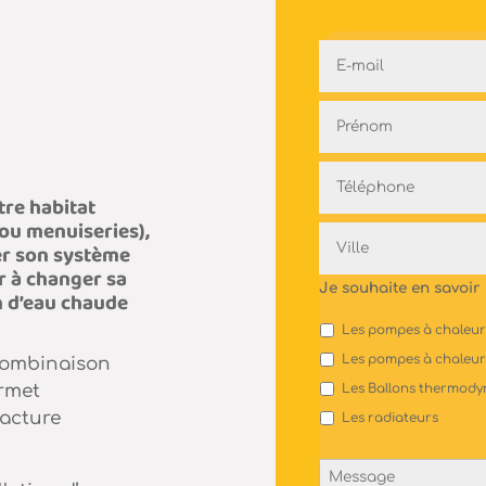
E-
mail
*
Nom
*
Téléphone
*
tre habitat
 ou menuiseries),
Adresse
er son système
*
r à changer sa
Je souhaite en savoir 
n d’eau chaude
Les pompes à chaleur a
Les pompes à chaleur
combinaison
ermet
Les Ballons thermod
facture
Les radiateurs
Message