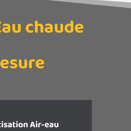
 Eau chaude
mesure
isation Air-eau