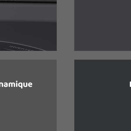
La pompe à chal
à chaleur réversible,
chauffage très éco
soins, de rafraichir
confort tout en 
le chauffer.
ynamique
 est une dépense
Qu’ils soient élect
famille. Baisser la
chaleur douce, les 
fe-eau, c’est faire
pour chauffer sa ma
es !
rapidi