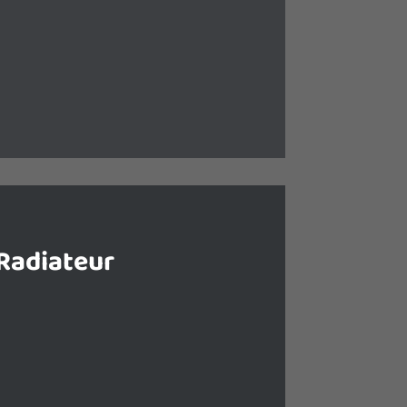
eur Air-Eau est un système de
nome vous permettant de gagner en
réalisant de grandes économies
d’énergie.
Radiateur
riques, rayonnants, à inertie ou à
radiateurs sont un excellent moyen
ison grâce à leur bas cout et leur
té de fonctionnement.