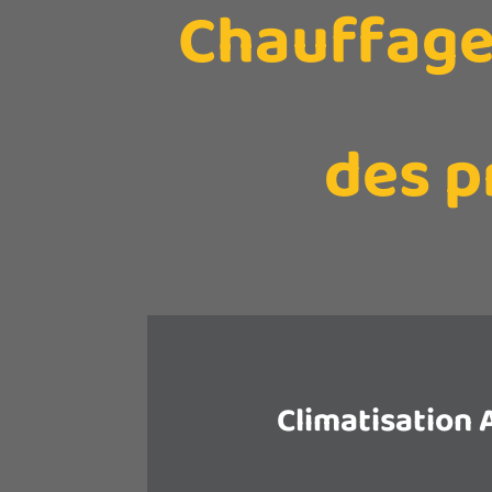
Chauffage,
des p
Climatisation A
La climatisation air-air, ou pompe 
vous permet, en fonction de vos be