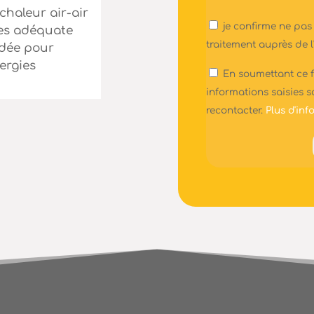
chaleur air-air
NB
je confirme ne pas
les adéquate
*
traitement auprès de
ndée pour
ergies
RGPD
En soumettant ce f
*
informations saisies s
recontacter.
Plus d'info