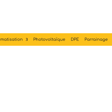
matisation
Photovoltaïque
DPE
Parrainage
 à Chaleur A