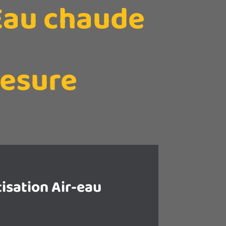
 Eau chaude
mesure
isation Air-eau
eur Air-Eau est un système de
nome vous permettant de gagner en