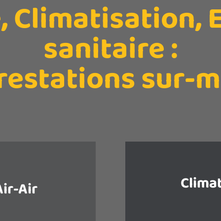
 Climatisation,
sanitaire :
restations sur-
Climat
ir-Air
La pompe à chal
à chaleur réversible,
chauffage très éco
soins, de rafraichir