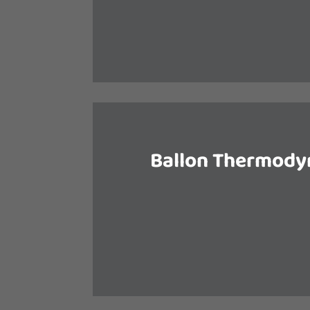
votre habitat ou bien de 
Ballon Thermod
La production de l’eau chaude
énergétique importante pour une 
consommation d’énergie du chauf
baisser les factur