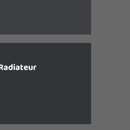
réalisant de grandes économies
d’énergie.
Radiateur
riques, rayonnants, à inertie ou à
radiateurs sont un excellent moyen
ison grâce à leur bas cout et leur
té de fonctionnement.